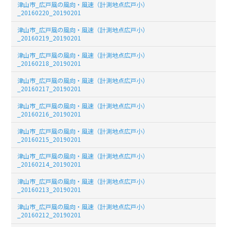
津山市_広戸風の風向・風速（計測地点広戸小）
_20160220_20190201
津山市_広戸風の風向・風速（計測地点広戸小）
_20160219_20190201
津山市_広戸風の風向・風速（計測地点広戸小）
_20160218_20190201
津山市_広戸風の風向・風速（計測地点広戸小）
_20160217_20190201
津山市_広戸風の風向・風速（計測地点広戸小）
_20160216_20190201
津山市_広戸風の風向・風速（計測地点広戸小）
_20160215_20190201
津山市_広戸風の風向・風速（計測地点広戸小）
_20160214_20190201
津山市_広戸風の風向・風速（計測地点広戸小）
_20160213_20190201
津山市_広戸風の風向・風速（計測地点広戸小）
_20160212_20190201