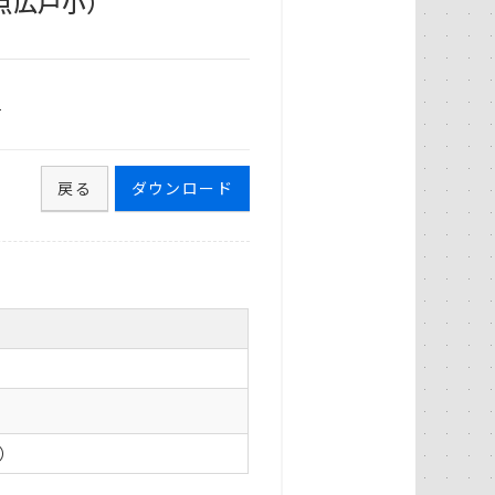
点広戸小）
1
戻る
ダウンロード
0）