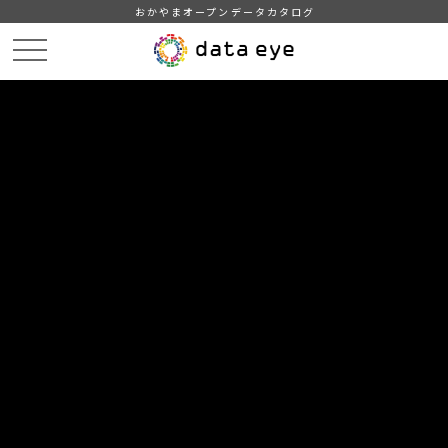
おかやまオープンデータカタログ
HOME
データカタログ
津山市_広戸風の風向・風速（計測地点広戸小）_2016年2月分
津山市_広戸風の風向・風速（計測地点広戸小）_20160228_20190201
DATA
CATA
データカタログ
データセット名
津山市_広戸風の風向・風速（計測
地点広戸小）_2016年2月分
リソース名
津山市_広戸風の風向・風速
（計測地点広戸小）