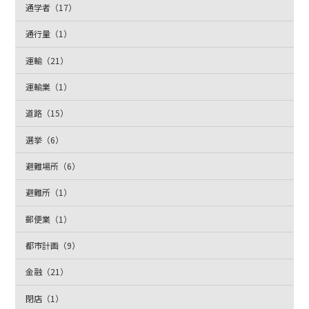
通学者（17）
通行量（1）
運輸（21）
運輸業（1）
道路（15）
選挙（6）
避難場所（6）
避難所（1）
郵便業（1）
都市計画（9）
金融（21）
閉店（1）