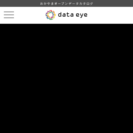
おかやまオープンデータカタログ
HOME
データカタログ
津山市_津山郷土博物館入館者数
DATA
CATA
データカタログ
データセット名
津山市_津山郷土博物館入館者数
津山市統計情報
組織
津山市
グループ
教育・文化・スポーツ・生活