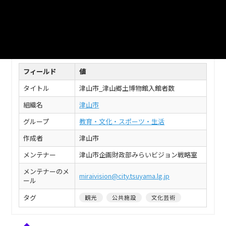
XLSX
このデータセットの情報
フィールド
値
タイトル
津山市_津山郷土博物館入館者数
組織名
津山市
グループ
教育・文化・スポーツ・生活
作成者
津山市
メンテナー
津山市企画財政部みらいビジョン戦略室
メンテナーのメ
miraivision@city.tsuyama.lg.jp
ール
タグ
観光
公共施設
文化芸術