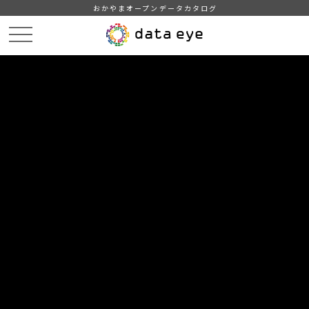
おかやまオープンデータカタログ
HOME
データカタログ
津山市_火災発生状況（発生件数）
DATA
CATA
データカタログ
データセット名
津山市_火災発生状況（発生件数）
津山市統計情報
組織
津山市
グループ
司法・安全・環境