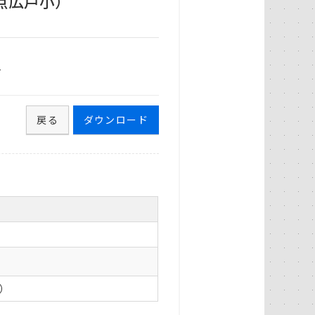
点広戸小）
1
戻る
ダウンロード
0）