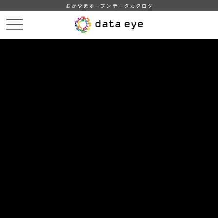
おかやまオープンデータカタログ
HOME
データカタログ
津山市_広戸風の風向・風速（計測地点広戸小）_2016年2月分
津山市_広戸風の風向・風速（計測地点広戸小）_20160205_20190201
DATA
CATA
データカタログ
データセット名
津山市_広戸風の風向・風速（計測
地点広戸小）_2016年2月分
リソース名
津山市_広戸風の風向・風速
（計測地点広戸小）