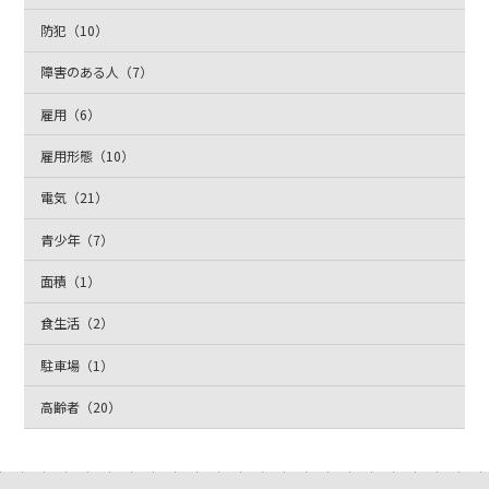
防犯（10）
障害のある人（7）
雇用（6）
雇用形態（10）
電気（21）
青少年（7）
面積（1）
食生活（2）
駐車場（1）
高齢者（20）