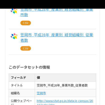
笠岡市_平成28年_産業別_経営組織別_事業
所数
CSV
笠岡市_平成28年_産業別_経営組織別_従業
者数
CSV
このデータセットの情報
フィールド
値
タイトル
笠岡市_平成28年_事業所数_従業者数
組織名
笠岡市
公開ウェブペー
http://www.stat.go.jp/data/e-census/20
ジ
16/index.htm