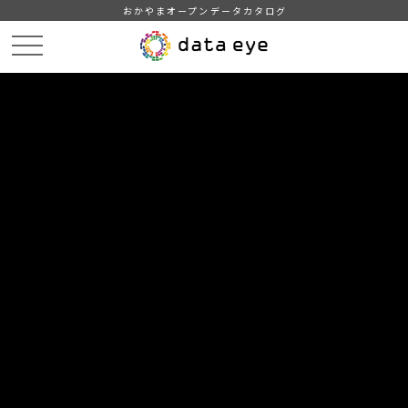
おかやまオープンデータカタログ
HOME
データカタログ
笠岡市_平成28年_事業所数_従業者数
DATA
CATA
データカタログ
データセット名
笠岡市_平成28年_事業所数_従業者
数
平成28年経済センサス‐活動調査 事業所に関する集計－産業
横断的集計(事業所数、就業者数)より産業(大分類)、経営組織(４
区分)、存続・新設・廃業(３区分)別民営事業所数及び男女別就
業者数をもとに作成