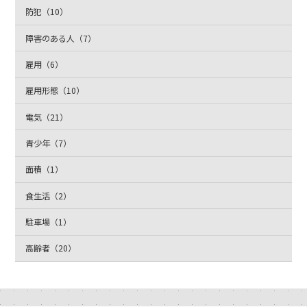
防犯（10）
障害のある人（7）
雇用（6）
雇用形態（10）
電気（21）
青少年（7）
面積（1）
食生活（2）
駐車場（1）
高齢者（20）