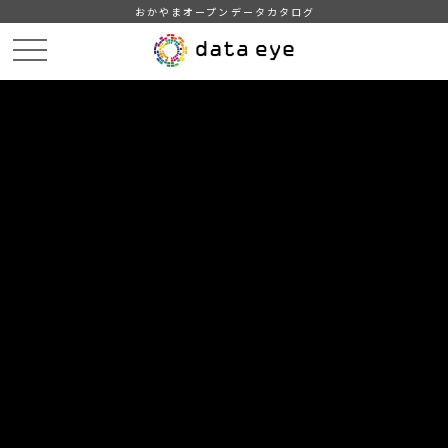
おかやまオープンデータカタログ
HOME
データカタログ
浅口市_公共施設一覧
DATA
CATA
データカタログ
データセット名
浅口市_公共施設一覧
浅口市の公共施設の一覧です。浅口市がホームページで公開し
ている公共施設一覧情報をもとに作成しています。
組織
浅口市
グループ
行財政