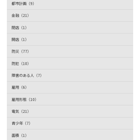
都市計画（9）
金融（21）
閉店（1）
開店（1）
防災（77）
防犯（10）
障害のある人（7）
雇用（6）
雇用形態（10）
電気（21）
青少年（7）
面積（1）