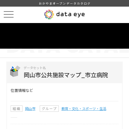
おかやまオープンデータカタログ
HOME
データカタログ
岡山市公共施設マップ_市立病院
DATA
CATA
データカタログ
データセット名
岡山市公共施設マップ_市立病院
位置情報など
組織
岡山市
グループ
教育・文化・スポーツ・生活