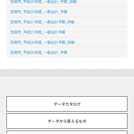
笠岡市_平成29年度_一般会計_予算_詳細
笠岡市_平成29年度_一般会計_予算
笠岡市_平成27年度_一般会計予算_詳細
笠岡市_平成27年度_一般会計予算
笠岡市_平成28年度_一般会計予算_詳細
笠岡市_平成28年度_一般会計_予算
データカタログ
データから見えるもの