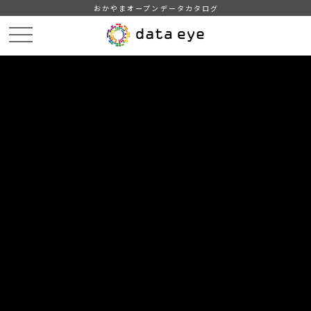
おかやまオープンデータカタログ
HOME
データカタログ
笠岡市_一般会計_予算
笠岡市_令和2年度_一般会計_予算_詳細
DATA
CATA
データカタログ
データセット名
笠岡市_一般会計_予算
リソース名
笠岡市_令和2年度_一般会計_予
算_詳細