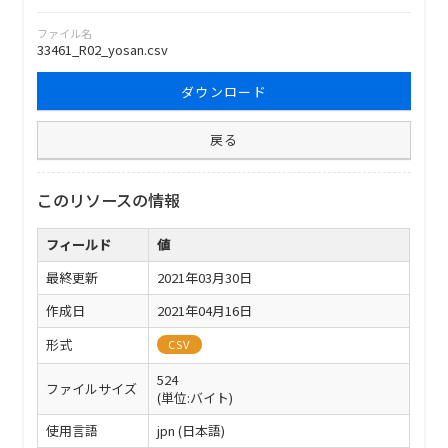
ファイル名
33461_R02_yosan.csv
ダウンロード
戻る
このリソースの情報
フィールド
値
最終更新
2021年03月30日
作成日
2021年04月16日
形式
CSV
524
ファイルサイズ
(単位:バイト)
使用言語
jpn (日本語)