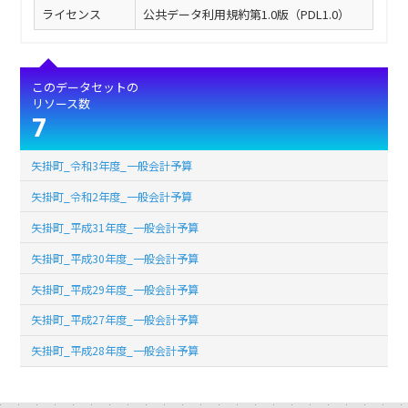
ライセンス
公共データ利用規約第1.0版（PDL1.0）
このデータセットの
リソース数
7
矢掛町_令和3年度_一般会計予算
矢掛町_令和2年度_一般会計予算
矢掛町_平成31年度_一般会計予算
矢掛町_平成30年度_一般会計予算
矢掛町_平成29年度_一般会計予算
矢掛町_平成27年度_一般会計予算
矢掛町_平成28年度_一般会計予算