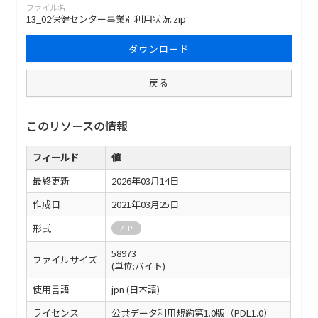
ファイル名
13_02保健センター事業別利用状況.zip
ダウンロード
戻る
このリソースの情報
フィールド
値
最終更新
2026年03月14日
作成日
2021年03月25日
形式
ZIP
58973
ファイルサイズ
(単位:バイト)
使用言語
jpn (日本語)
ライセンス
公共データ利用規約第1.0版（PDL1.0）