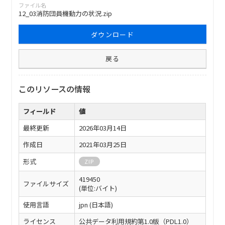
ファイル名
12_03消防団員機動力の状況.zip
ダウンロード
戻る
このリソースの情報
フィールド
値
最終更新
2026年03月14日
作成日
2021年03月25日
形式
ZIP
419450
ファイルサイズ
(単位:バイト)
使用言語
jpn (日本語)
ライセンス
公共データ利用規約第1.0版（PDL1.0）