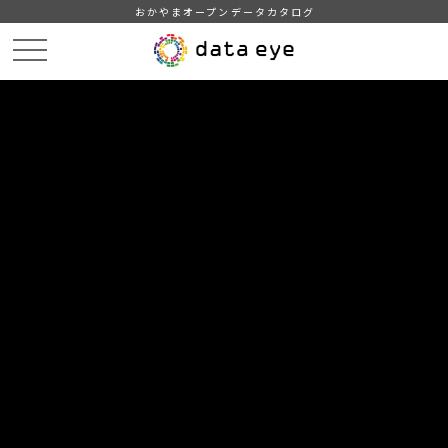
おかやまオープンデータカタログ
HOME
データカタログ
倉敷市_地域・年齢別人口
倉敷市_地域・年齢別人口_令和2年12月
DATA
CATA
データカタログ
データセット名
倉敷市_地域・年齢別人口
リソース名
倉敷市_地域・年齢別人口_令和
2年12月
推奨データセットのフォーマットを使用