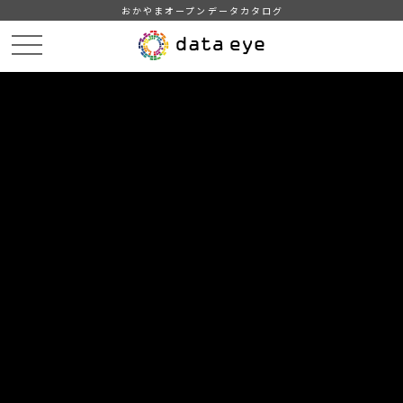
おかやまオープンデータカタログ
HOME
データカタログ
公共施設の利用状況（教育・文化・スポーツ・生活）
公共施設の利用状況（芳井歴史民俗資料館）
DATA
CATA
データカタログ
データセット名
公共施設の利用状況（教育・文化・
スポーツ・生活）
リソース名
公共施設の利用状況（芳井歴史
民俗資料館）