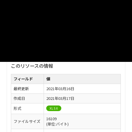
ファイル名
津山市_河川水質調査測定結果_2020分_20210401.xlsx
ダウンロード
戻る
このリソースの情報
フィールド
値
最終更新
2021年03月16日
作成日
2021年03月17日
形式
XLSX
16109
ファイルサイズ
(単位:バイト)