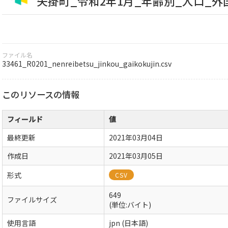
矢掛町_令和2年1月_年齢別_人口_外
ファイル名
33461_R0201_nenreibetsu_jinkou_gaikokujin.csv
このリソースの情報
フィールド
値
最終更新
2021年03月04日
作成日
2021年03月05日
形式
CSV
649
ファイルサイズ
(単位:バイト)
使用言語
jpn (日本語)