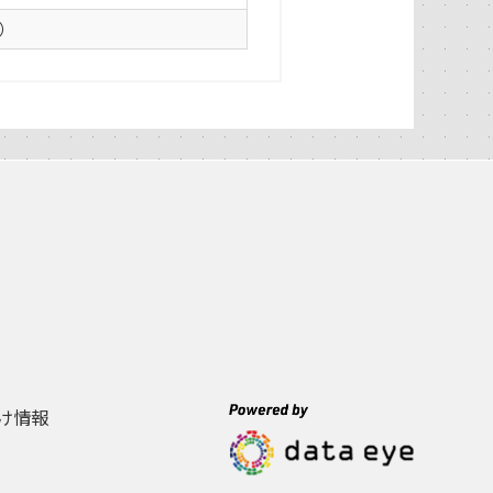
0）
け情報