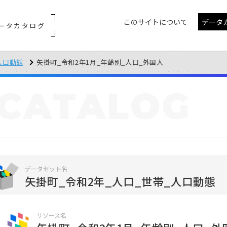
このサイトについて
データ
ータカタログ
人口動態
矢掛町_令和2年1月_年齢別_人口_外国人
CATALOG
データセット名
矢掛町_令和2年_人口_世帯_人口動態
リソース名