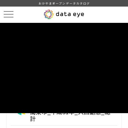
おかやまオープンデータカタログ
HOME
データカタログ
高梁市_令和2年_人口_世帯_人口動態
高梁市_平成31年_人口動態_総計
DATA
CATA
データカタログ
データセット名
高梁市_令和2年_人口_世帯_人口動
態
リソース名
高梁市_平成31年_人口動態_総
計