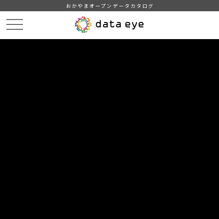
おかやまオープンデータカタログ
HOME
データカタログ
津山市_広戸風の風向・風速（計測地点広戸小）_2013年3月分
津山市_広戸風の風向・風速（計測地点広戸小）_20130326_20190130
DATA
CATA
データカタログ
データセット名
津山市_広戸風の風向・風速（計測
地点広戸小）_2013年3月分
リソース名
津山市_広戸風の風向・風速
（計測地点広戸小）