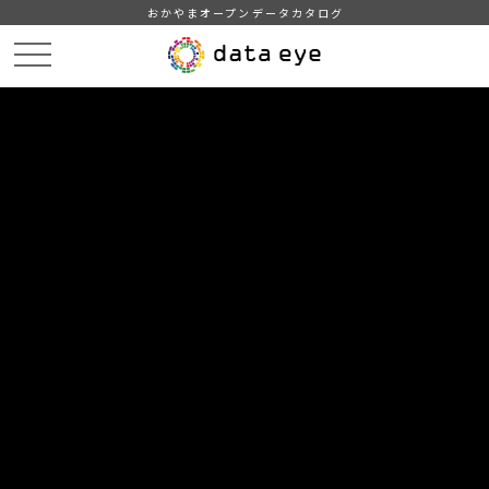
おかやまオープンデータカタログ
HOME
データカタログ
津山市_広戸風の風向・風速（計測地点広戸小）_2013年3月分
津山市_広戸風の風向・風速（計測地点広戸小）_20130321_20190130
DATA
CATA
データカタログ
データセット名
津山市_広戸風の風向・風速（計測
地点広戸小）_2013年3月分
リソース名
津山市_広戸風の風向・風速
（計測地点広戸小）