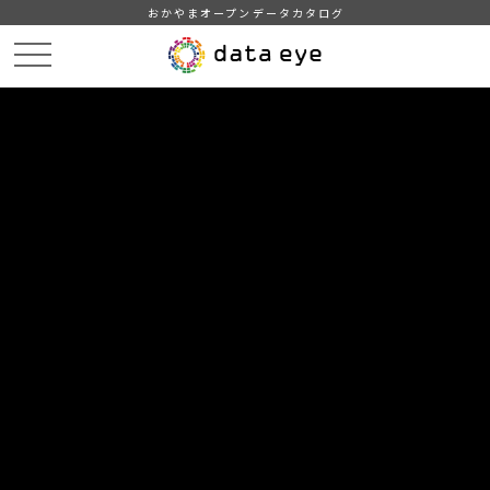
おかやまオープンデータカタログ
HOME
データカタログ
津山市_広戸風の風向・風速（計測地点広戸小）_2013年3月分
津山市_広戸風の風向・風速（計測地点広戸小）_20130316_20190130
DATA
CATA
データカタログ
データセット名
津山市_広戸風の風向・風速（計測
地点広戸小）_2013年3月分
リソース名
津山市_広戸風の風向・風速
（計測地点広戸小）