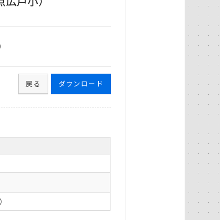
点広戸小）
0
戻る
ダウンロード
0）