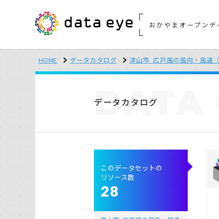
おかやまオープンデ
HOME
データカタログ
津山市_広戸風の風向・風速（
DATA
データカタログ
このデータセットの
リソース数
28