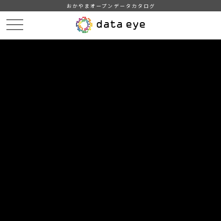
おかやまオープンデータカタログ
HOME
データカタログ
津山市_広戸風の風向・風速（計測地点広戸小）_2013年2月分
津山市_広戸風の風向・風速（計測地点広戸小）_20130222_20190130
DATA
CATA
データカタログ
データセット名
津山市_広戸風の風向・風速（計測
地点広戸小）_2013年2月分
リソース名
津山市_広戸風の風向・風速
（計測地点広戸小）