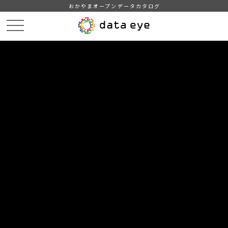
おかやまオープンデータカタログ
HOME
データカタログ
津山市_広戸風の風向・風速（計測地点勝北支所）_2019年10月分
津山市_広戸風の風向・風速（計測地点勝北支所）_20191026_20210118
DATA
CATA
データカタログ
データセット名
津山市_広戸風の風向・風速（計測
地点勝北支所）_2019年10月分
リソース名
津山市_広戸風の風向・風速
（計測地点勝北支所）