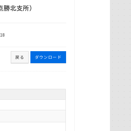
点勝北支所）
18
戻る
ダウンロード