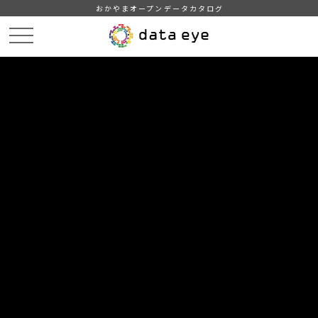
おかやまオープンデータカタログ
HOME
データカタログ
津山市_広戸風の風向・風速（計測地点広戸小）_2013年2月分
津山市_広戸風の風向・風速（計測地点広戸小）_20130216_20190130
DATA
CATA
データカタログ
データセット名
津山市_広戸風の風向・風速（計測
地点広戸小）_2013年2月分
リソース名
津山市_広戸風の風向・風速
（計測地点広戸小）