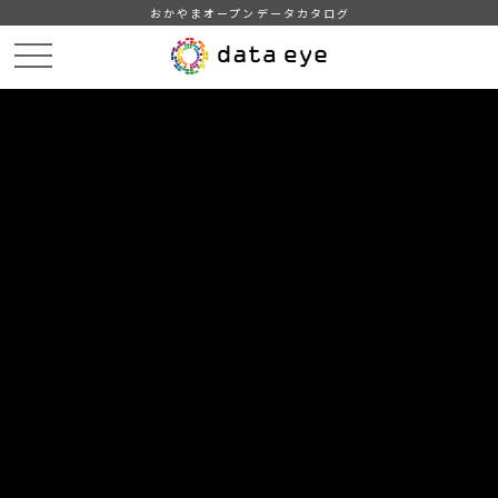
おかやまオープンデータカタログ
HOME
データカタログ
津山市_広戸風の風向・風速（計測地点勝北支所）_2019年8月分
津山市_広戸風の風向・風速（計測地点勝北支所）_20190825_20210118
DATA
CATA
データカタログ
データセット名
津山市_広戸風の風向・風速（計測
地点勝北支所）_2019年8月分
リソース名
津山市_広戸風の風向・風速
（計測地点勝北支所）