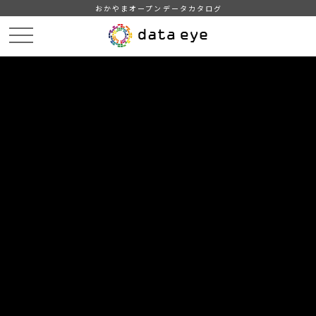
おかやまオープンデータカタログ
HOME
データカタログ
津山市_広戸風の風向・風速（計測地点勝北支所）_2019年8月分
津山市_広戸風の風向・風速（計測地点勝北支所）_20190808_20210118
DATA
CATA
データカタログ
データセット名
津山市_広戸風の風向・風速（計測
地点勝北支所）_2019年8月分
リソース名
津山市_広戸風の風向・風速
（計測地点勝北支所）