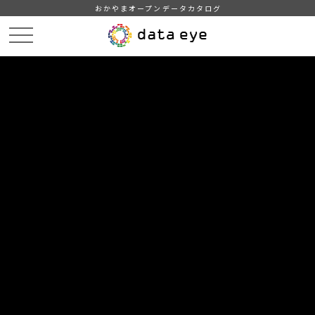
おかやまオープンデータカタログ
HOME
データカタログ
津山市_広戸風の風向・風速（計測地点勝北支所）_2019年8月分
津山市_広戸風の風向・風速（計測地点勝北支所）_20190805_20210118
DATA
CATA
データカタログ
データセット名
津山市_広戸風の風向・風速（計測
地点勝北支所）_2019年8月分
リソース名
津山市_広戸風の風向・風速
（計測地点勝北支所）