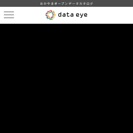
おかやまオープンデータカタログ
HOME
データカタログ
津山市_広戸風の風向・風速（計測地点広戸小）_2013年2月分
津山市_広戸風の風向・風速（計測地点広戸小）_20130207_20190130
DATA
CATA
データカタログ
データセット名
津山市_広戸風の風向・風速（計測
地点広戸小）_2013年2月分
リソース名
津山市_広戸風の風向・風速
（計測地点広戸小）