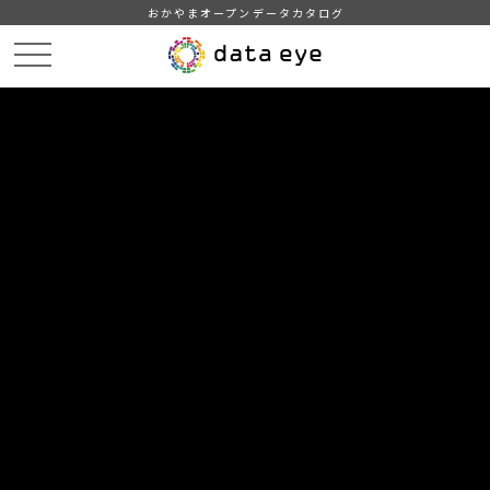
おかやまオープンデータカタログ
HOME
データカタログ
津山市_広戸風の風向・風速（計測地点広戸小）_2013年2月分
津山市_広戸風の風向・風速（計測地点広戸小）_20130206_20190130
DATA
CATA
データカタログ
データセット名
津山市_広戸風の風向・風速（計測
地点広戸小）_2013年2月分
リソース名
津山市_広戸風の風向・風速
（計測地点広戸小）