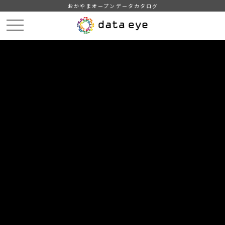
おかやまオープンデータカタログ
HOME
データカタログ
津山市_広戸風の風向・風速（計測地点勝北支所）_2019年6月分
津山市_広戸風の風向・風速（計測地点勝北支所）_20190608_20210118
DATA
CATA
データカタログ
データセット名
津山市_広戸風の風向・風速（計測
地点勝北支所）_2019年6月分
リソース名
津山市_広戸風の風向・風速
（計測地点勝北支所）