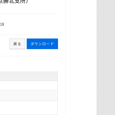
点勝北支所）
18
戻る
ダウンロード