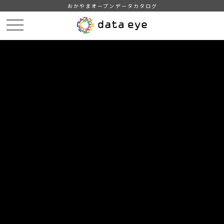
おかやまオープンデータカタログ
HOME
データカタログ
津山市_広戸風の風向・風速（計測地点勝北支所）_2019年4月分
津山市_広戸風の風向・風速（計測地点勝北支所）_20190427_20210118
DATA
CATA
データカタログ
データセット名
津山市_広戸風の風向・風速（計測
地点勝北支所）_2019年4月分
リソース名
津山市_広戸風の風向・風速
（計測地点勝北支所）