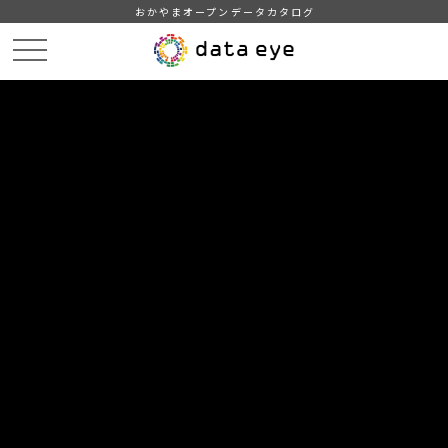
おかやまオープンデータカタログ
HOME
データカタログ
津山市_広戸風の風向・風速（計測地点勝北支所）_2019年3月分
津山市_広戸風の風向・風速（計測地点勝北支所）_20190328_20210118
DATA
CATA
データカタログ
データセット名
津山市_広戸風の風向・風速（計測
地点勝北支所）_2019年3月分
リソース名
津山市_広戸風の風向・風速
（計測地点勝北支所）