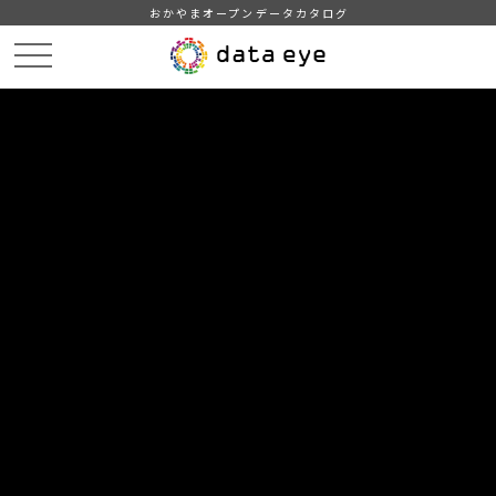
おかやまオープンデータカタログ
HOME
データカタログ
津山市_広戸風の風向・風速（計測地点勝北支所）_2019年3月分
津山市_広戸風の風向・風速（計測地点勝北支所）_20190322_20210118
DATA
CATA
データカタログ
データセット名
津山市_広戸風の風向・風速（計測
地点勝北支所）_2019年3月分
リソース名
津山市_広戸風の風向・風速
（計測地点勝北支所）