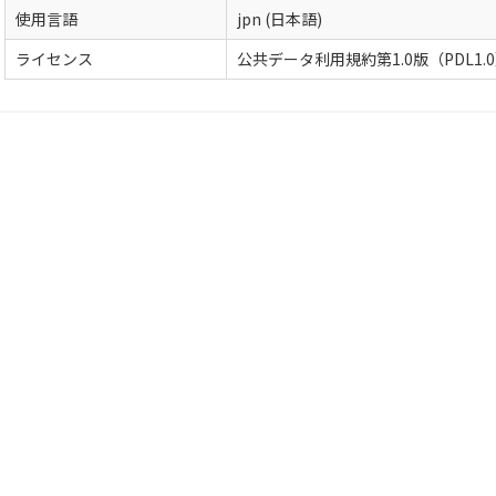
使用言語
jpn (日本語)
ライセンス
公共データ利用規約第1.0版（PDL1.