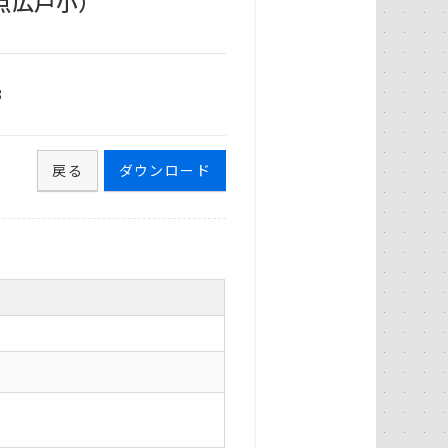
点広戸小）
8
戻る
ダウンロード