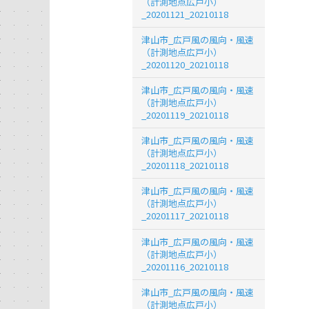
（計測地点広戸小）
_20201121_20210118
津山市_広戸風の風向・風速
（計測地点広戸小）
_20201120_20210118
津山市_広戸風の風向・風速
（計測地点広戸小）
_20201119_20210118
津山市_広戸風の風向・風速
（計測地点広戸小）
_20201118_20210118
津山市_広戸風の風向・風速
（計測地点広戸小）
_20201117_20210118
津山市_広戸風の風向・風速
（計測地点広戸小）
_20201116_20210118
津山市_広戸風の風向・風速
（計測地点広戸小）