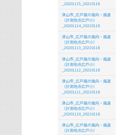
_20201115_20210118
津山市_広戸風の風向・風速
（計測地点広戸小）
_20201114_20210118
津山市_広戸風の風向・風速
（計測地点広戸小）
_20201113_20210118
津山市_広戸風の風向・風速
（計測地点広戸小）
_20201112_20210118
津山市_広戸風の風向・風速
（計測地点広戸小）
_20201111_20210118
津山市_広戸風の風向・風速
（計測地点広戸小）
_20201110_20210118
津山市_広戸風の風向・風速
（計測地点広戸小）