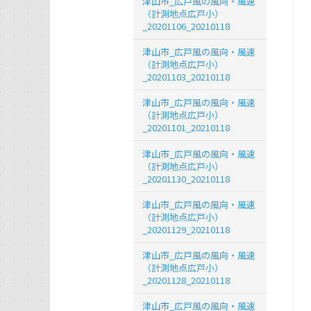
津山市_広戸風の風向・風速
（計測地点広戸小）
_20201106_20210118
津山市_広戸風の風向・風速
（計測地点広戸小）
_20201103_20210118
津山市_広戸風の風向・風速
（計測地点広戸小）
_20201101_20210118
津山市_広戸風の風向・風速
（計測地点広戸小）
_20201130_20210118
津山市_広戸風の風向・風速
（計測地点広戸小）
_20201129_20210118
津山市_広戸風の風向・風速
（計測地点広戸小）
_20201128_20210118
津山市_広戸風の風向・風速