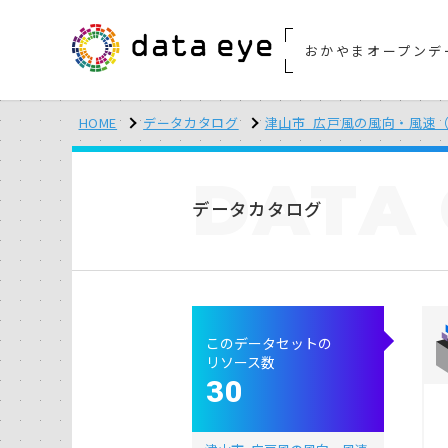
おかやまオープンデ
HOME
データカタログ
津山市_広戸風の風向・風速（計
DATA
データカタログ
このデータセットの
リソース数
30