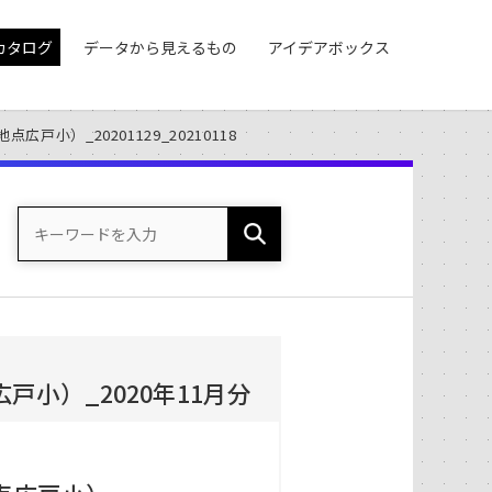
カタログ
データから見えるもの
アイデアボックス
小）_20201129_20210118
小）_2020年11月分