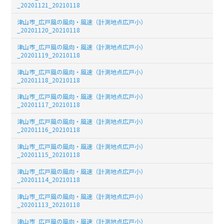
_20201121_20210118
津山市_広戸風の風向・風速（計測地点広戸小）
_20201120_20210118
津山市_広戸風の風向・風速（計測地点広戸小）
_20201119_20210118
津山市_広戸風の風向・風速（計測地点広戸小）
_20201118_20210118
津山市_広戸風の風向・風速（計測地点広戸小）
_20201117_20210118
津山市_広戸風の風向・風速（計測地点広戸小）
_20201116_20210118
津山市_広戸風の風向・風速（計測地点広戸小）
_20201115_20210118
津山市_広戸風の風向・風速（計測地点広戸小）
_20201114_20210118
津山市_広戸風の風向・風速（計測地点広戸小）
_20201113_20210118
津山市_広戸風の風向・風速（計測地点広戸小）