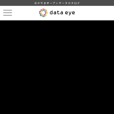
おかやまオープンデータカタログ
HOME
データカタログ
津山市_広戸風の風向・風速（計測地点広戸小）_2020年11月分
津山市_広戸風の風向・風速（計測地点広戸小）_20201125_20210118
DATA
CATA
データカタログ
データセット名
津山市_広戸風の風向・風速（計測
地点広戸小）_2020年11月分
リソース名
津山市_広戸風の風向・風速
（計測地点広戸小）