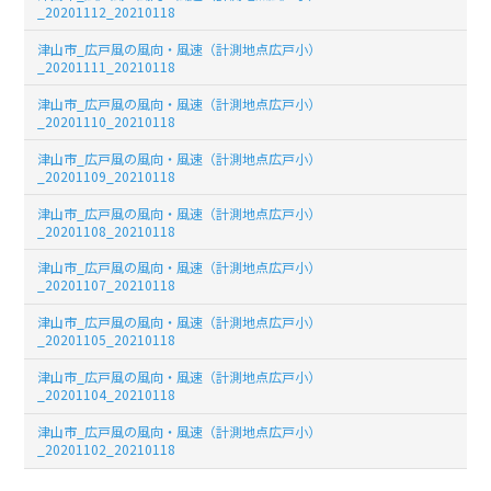
_20201112_20210118
津山市_広戸風の風向・風速（計測地点広戸小）
_20201111_20210118
津山市_広戸風の風向・風速（計測地点広戸小）
_20201110_20210118
津山市_広戸風の風向・風速（計測地点広戸小）
_20201109_20210118
津山市_広戸風の風向・風速（計測地点広戸小）
_20201108_20210118
津山市_広戸風の風向・風速（計測地点広戸小）
_20201107_20210118
津山市_広戸風の風向・風速（計測地点広戸小）
_20201105_20210118
津山市_広戸風の風向・風速（計測地点広戸小）
_20201104_20210118
津山市_広戸風の風向・風速（計測地点広戸小）
_20201102_20210118