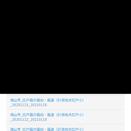
_20201130_20210118
津山市_広戸風の風向・風速（計測地点広戸小）
_20201129_20210118
津山市_広戸風の風向・風速（計測地点広戸小）
_20201128_20210118
津山市_広戸風の風向・風速（計測地点広戸小）
_20201127_20210118
津山市_広戸風の風向・風速（計測地点広戸小）
_20201126_20210118
津山市_広戸風の風向・風速（計測地点広戸小）
_20201125_20210118
津山市_広戸風の風向・風速（計測地点広戸小）
_20201124_20210118
津山市_広戸風の風向・風速（計測地点広戸小）
_20201123_20210118
津山市_広戸風の風向・風速（計測地点広戸小）
_20201122_20210118
津山市_広戸風の風向・風速（計測地点広戸小）