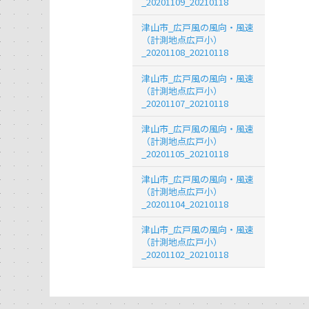
_20201109_20210118
津山市_広戸風の風向・風速
（計測地点広戸小）
_20201108_20210118
津山市_広戸風の風向・風速
（計測地点広戸小）
_20201107_20210118
津山市_広戸風の風向・風速
（計測地点広戸小）
_20201105_20210118
津山市_広戸風の風向・風速
（計測地点広戸小）
_20201104_20210118
津山市_広戸風の風向・風速
（計測地点広戸小）
_20201102_20210118