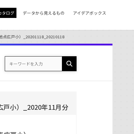
カタログ
データから見えるもの
アイデアボックス
小）_20201118_20210118
小）_2020年11月分