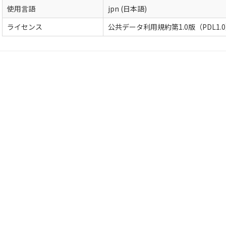
使用言語
jpn (日本語)
ライセンス
公共データ利用規約第1.0版（PDL1.