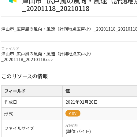
津山市_広戸風の風向・風速（計測地
_20201118_20210118
津山市_広戸風の風向・風速（計測地点広戸小）_20201118_2021011
ファイル名
津山市_広戸風の風向・風速（計測地点広戸小）
_20201118_20210118.csv
このリソースの情報
フィールド
値
作成日
2021年01月20日
形式
CSV
51619
ファイルサイズ
(単位:バイト)