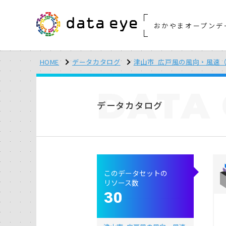
おかやまオープンデ
HOME
データカタログ
津山市_広戸風の風向・風速（計
DATA
データカタログ
このデータセットの
リソース数
30