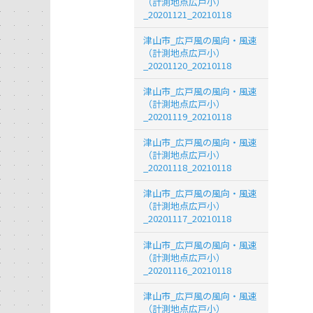
（計測地点広戸小）
_20201121_20210118
津山市_広戸風の風向・風速
（計測地点広戸小）
_20201120_20210118
津山市_広戸風の風向・風速
（計測地点広戸小）
_20201119_20210118
津山市_広戸風の風向・風速
（計測地点広戸小）
_20201118_20210118
津山市_広戸風の風向・風速
（計測地点広戸小）
_20201117_20210118
津山市_広戸風の風向・風速
（計測地点広戸小）
_20201116_20210118
津山市_広戸風の風向・風速
（計測地点広戸小）