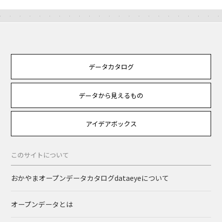
データカタログ
データから見えるもの
アイデアボックス
このサイトについて
おかやまオープンデータカタログdataeyeについて
オープンデータとは