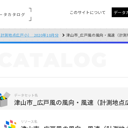
このサイトについて
データ
ータカタログ
測地点広戸小）_2020年10月分
津山市_広戸風の風向・風速（計測地点広戸
CATALOG
データセット名
津山市_広戸風の風向・風速（計測地点広戸
リソース名