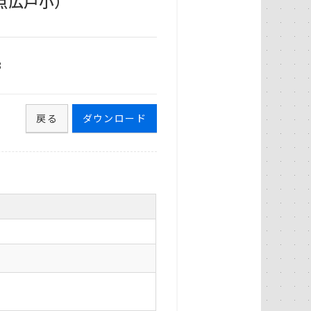
点広戸小）
8
戻る
ダウンロード