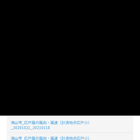
_20201029_20210118
津山市_広戸風の風向・風速（計測地点広戸小）
_20201028_20210118
津山市_広戸風の風向・風速（計測地点広戸小）
_20201027_20210118
津山市_広戸風の風向・風速（計測地点広戸小）
_20201026_20210118
津山市_広戸風の風向・風速（計測地点広戸小）
_20201025_20210118
津山市_広戸風の風向・風速（計測地点広戸小）
_20201024_20210118
津山市_広戸風の風向・風速（計測地点広戸小）
_20201023_20210118
津山市_広戸風の風向・風速（計測地点広戸小）
_20201022_20210118
津山市_広戸風の風向・風速（計測地点広戸小）
_20201021_20210118
津山市_広戸風の風向・風速（計測地点広戸小）