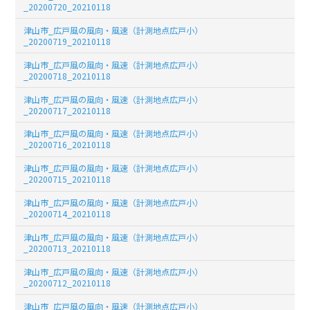
_20200720_20210118
津山市_広戸風の風向・風速（計測地点広戸小）
_20200719_20210118
津山市_広戸風の風向・風速（計測地点広戸小）
_20200718_20210118
津山市_広戸風の風向・風速（計測地点広戸小）
_20200717_20210118
津山市_広戸風の風向・風速（計測地点広戸小）
_20200716_20210118
津山市_広戸風の風向・風速（計測地点広戸小）
_20200715_20210118
津山市_広戸風の風向・風速（計測地点広戸小）
_20200714_20210118
津山市_広戸風の風向・風速（計測地点広戸小）
_20200713_20210118
津山市_広戸風の風向・風速（計測地点広戸小）
_20200712_20210118
津山市_広戸風の風向・風速（計測地点広戸小）