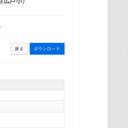
点広戸小）
8
戻る
ダウンロード